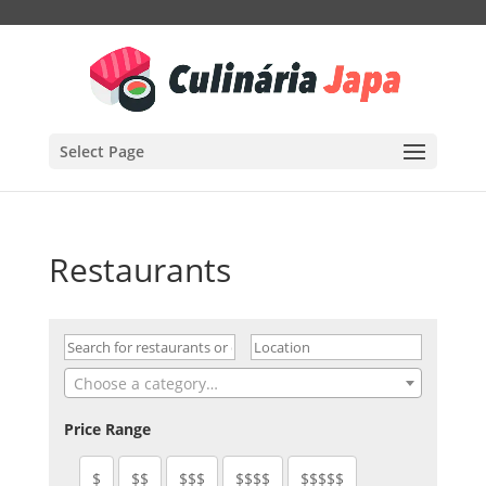
Select Page
Restaurants
Choose a category…
Price Range
$
$$
$$$
$$$$
$$$$$